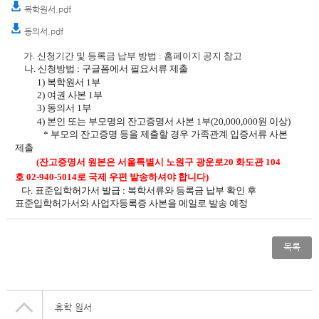
복학원서.pdf
동의서.pdf
가
.
신청기간 및 등록금 납부 방법 : 홈페이지 공지 참고
나
.
신청방법 :
구글폼
에서 필요서류 제출
1)
복학원서
1
부
2)
여권 사본
1
부
3)
동의서 1부
4)
본인 또는 부모명의 잔고증명서 사본
1
부
(
20,000,000
원
이상
)
*
부모의 잔고증명 등을 제출할 경우 가족관계 입증서류 사본
제출
(
잔고증명서 원본은
서울특별시 노원구 광운로
20
화도관
104
호
02-940-5014
로 국제 우편 발송하셔야 합니다
)
다
.
표준입학허가서 발급
:
복학서류와 등록금 납부 확인 후
표준입학허가서와 사업자등록증 사본을 메일로 발송 예정
목록
휴학 원서