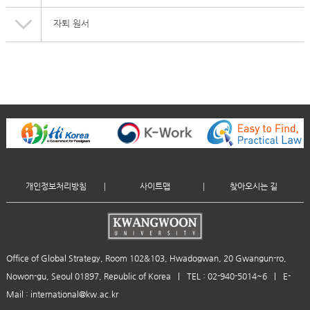
자퇴 원서
개인정보처리방침
사이트맵
찾아오시는 길
Office of Global Strategy, Room 102&103, Hwadogwan, 20 Gwangun-ro,
Nowon-gu, Seoul 01897, Republic of Korea
|
TEL : 02-940-5014~6
|
E-
Mail : international@kw.ac.kr