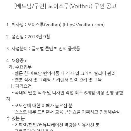
[베트남/구인] 보이스루(Voithru) 구인 공고
1. 회사명
: 보이스루(Voithru) (
https://voithru.com)
2. 설립일
: 2018년 9월
3. 사업분야
: 글로벌 콘텐츠 번역 플랫폼
4. 채용공고
가. 주요업무
- 웹툰 한-베트남 번역작품 내 식자 및 그래픽 퀄리티 관리
- 웹툰 식자 및 그래픽 프리랜서 인력 관리 및 교육​
나. 자격요건
- 국내외 웹툰 식자 및 디자인 작업 최소 6개월 이상 진행 경험
자
- 포토샵에 대한 이해가 높으신 분
- 스스로 내부 프리랜서 교육 콘텐츠를 기획하고 진행해주실
수 있는 분
- 기획력/협업/커뮤니케이션 역량을 보유하신 분