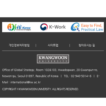
개인정보처리방침
사이트맵
찾아오시는 길
Office of Global Strategy, Room 102&103, Hwadogwan, 20 Gwangun-ro,
Nowon-gu, Seoul 01897, Republic of Korea
|
TEL : 02-940-5014~6
|
E-
Mail : international@kw.ac.kr
COPYRIGHT ⓒKWANKWOON UNIVERSITY. ALL RIGHTS RESERVED.