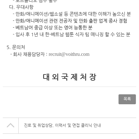
- 포트폴리오 첨부 필수​
다. 우대사항
- 만화/애니메이션/웹소설 등 콘텐츠에 대한 이해가 높으신 분
- 만화/애니메이션 관련 전공자 및 만화 출판 업계 종사 경험
- 베트남어 중급 이상 또는 영어 능통한 분
- 입사 후 1년 내 한-베트남 웹툰 식자 팀 매니징 할 수 있는 분​
5. 문의처
recruit@voithru.com
-
회사 채용담당자 :
대 외 국 제 처 장
목록
진로 및 취업상담, 이력서 및 면접 클리닉 안내