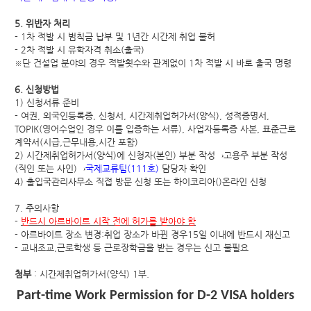
5
.
위반자 처리
- 1
차 적발 시 범칙금 납부 및
1
년간 시간제 취업 불허
- 2
차 적발 시 유학자격 취소
(
출국
)
단 건설업 분야의 경우 적발횟수와 관계없이
1
차 적발 시 바로 출국 명령
※
6.
신청방법
1)
신청서류 준비
-
여권
,
외국인등록증
,
신청서
,
시간제취업허가서
(
양식
),
성적증명서
,
TOPIK(
영어수업인 경우 이를 입증하는 서류
),
사업자등록증 사본
,
표준근로
계약서
(
시급
,
근무내용
,
시간 포함
)
2)
시간제취업허가서
(
양식
)
에 신청자
(
본인
)
부분 작성
→
고용주 부분 작성
(
직인 또는 사인
)
→
국제교류팀
(111
호
)
담당자 확인
4)
출입국관리사무소 직접 방문 신청 또는 하이코리아
(
)
온라인 신청
7.
주의사항
-
반드시 아르바이트 시작 전에 허가를 받아야 함
-
아르바이트 장소 변경
:
취업 장소가 바뀐 경우
15
일 이내에 반드시 재신고
-
교내조교
,
근로학생 등 근로장학금을 받는 경우는 신고 불필요
첨부
:
시간제취업허가서
(
양식
) 1
부
.
Part-time Work Permission for D-2 VISA holders