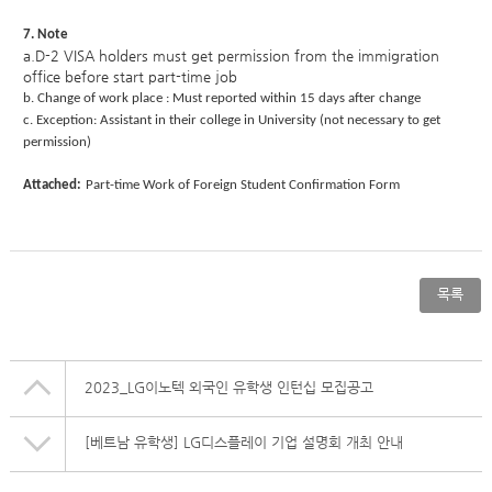
7. Note
a.D-2 VISA holders must get permission from the immigration
office before start part-time job
b. Change of work place : Must reported within 15 days after change
c. Exception: Assistant
in their college in University (not necessary to get
permission)
Attached:
Part-time Work of Foreign Student Confirmation Form
목록
2023_LG이노텍 외국인 유학생 인턴십 모집공고
[베트남 유학생] LG디스플레이 기업 설명회 개최 안내