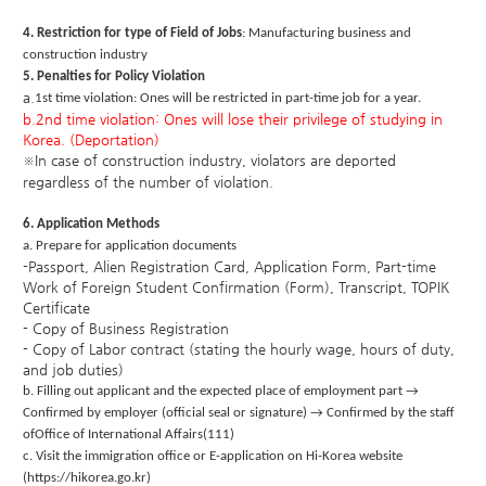
4. Restriction for type of Field of Jobs
: Manufacturing business and
construction industry
5. Penalties for Policy Violation
a.
1st time violation: Ones will be restricted in part-time job for a year.
b.2nd time violation: Ones will lose their privilege of studying in
Korea. (Deportation)
In case of construction industry, violators are deported
※
regard
less of the number of violation.
6. Application Methods
a. Prepare for application documents
-Passport, Alien Registration Card, Application Form, Part-time
Work of Foreign Student Confirmation (Form), Transcript, TOPIK
Certificate
- Copy of Business Registration
- Copy of Labor contract (stating the hourly wage, hours of duty,
and job duties)
b. Filling out applicant and the expected place of employment part
→
Confirmed by employer (official seal or signature)
→
Confirmed by the staff
ofOffice of International Affairs(111)
c. Visit the immigration office or E-application on Hi-Korea website
(https://hikorea.go.kr)