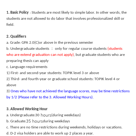
1. Basic Policy
: Students are most likely to simple labor. In other words, the
students are not allowed to do labor that involves professionalized skill or
field.
2. Qualifiers
a. Grade: GPA 2.0(C)or above in the previous semester
b. Undergraduate students
：
only for regular course students
(students
who are extend graduation can not apply)
, but graduate students who are
preparing thesis can apply
c. Language requirements
1) First- and second-year students: TOPIK level 3 or above
2) Third- and fourth-year or graduate school students: TOPIK level 4 or
above
3)
Ones who have not achieved the language scores, may be time restrictions
by 1/2 (Please refer to the 3. Allowed Working Hours).
3. Allowed Working Hour
hours
a. Undergraduate:30
(during weekdays)
35 hours
b. Graduate:
during weekdays
c. There are no time restrictions during weekends, holidays or vacations.
d. D-2 visa holders are able to work up 2 places a year.