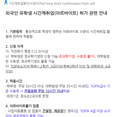
시간제취업확인서(양식)Part-time Work Confirmation Form.pdf
외국인 유학생 시간제취업
(
아르바이트
)
허가 관련 안내
1.
기본원칙
:
통상적으로 학생이 행하는 아르바이트 수준의 시간제취업 활
동에 한하여 허용함
2.
신청 자격
가
.
직전학기 평점
C
(2.0)
이상
나
.
학부생은 정규학기생만 신청 가능
(
초과학기생
,
수료생 불가
)
,
대학원생
은 수료생
,
초과학기생도 활동 가능
다
.
TOPIK
소지자
(
학부
1-2
학년
: 3
급이상
/
학부
3
학년 이상 및 대학원생
: 4
급
이상
)
3.
허용시간
-
학부생
:
주당
30
시간 이내
,
대학원생
:
주당
35
시간 이내
(
단
, TOPIK
급수 기
준 미충족 시
주말포함 주당
10
시간 이내
허용
)
-
최장
1
년
,
장소는
2
곳으로 한정
4.
아르바이트
불가 업종
-
사업자등롱증 상 업종이
건설업
,
제조업
인 경우
(
단
, TOPIK 4
급 이상 소지
자는 제조업에서 활동 가능
)