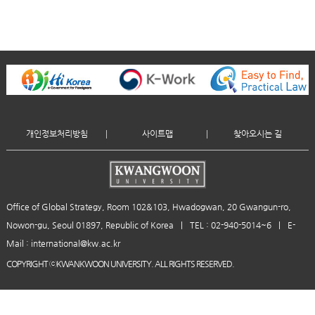
개인정보처리방침
사이트맵
찾아오시는 길
Office of Global Strategy, Room 102&103, Hwadogwan, 20 Gwangun-ro,
Nowon-gu, Seoul 01897, Republic of Korea
|
TEL : 02-940-5014~6
|
E-
Mail : international@kw.ac.kr
COPYRIGHT ⓒKWANKWOON UNIVERSITY. ALL RIGHTS RESERVED.